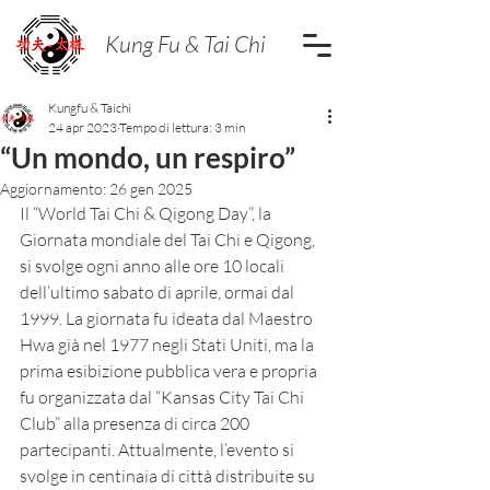
Kung Fu & Tai Chi
Kungfu & Taichi
24 apr 2023
Tempo di lettura: 3 min
“Un mondo, un respiro”
Aggiornamento:
26 gen 2025
Il “
World Tai Chi & Qigong Day”, la 
Giornata mondiale del Tai Chi e Qigong, 
si svolge ogni anno alle ore 10 locali 
dell’ultimo sabato di aprile, ormai dal 
1999. La giornata fu ideata dal Maestro 
Hwa già nel 1977 negli Stati Uniti, ma la 
prima esibizione pubblica vera e propria 
fu organizzata dal “Kansas City Tai Chi 
Club” alla presenza di circa 200 
partecipanti. Attualmente, l’evento si 
svolge in centinaia di città distribuite su 